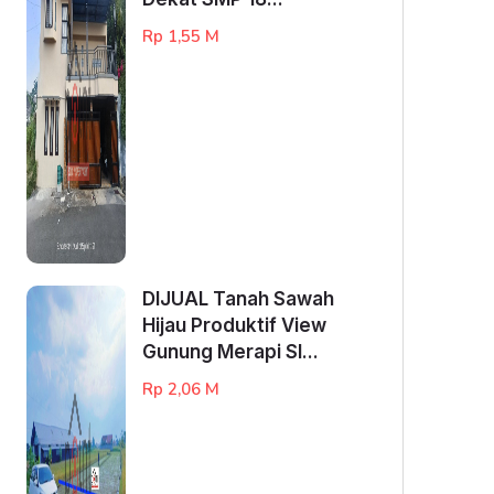
Rp 1,55 M
DIJUAL Tanah Sawah
Hijau Produktif View
Gunung Merapi Sl...
Rp 2,06 M