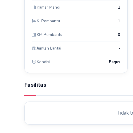
Kamar Mandi
2
K. Pembantu
1
KM Pembantu
0
Jumlah Lantai
-
Kondisi
Bagus
Fasilitas
Tidak t