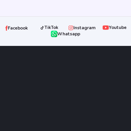
TikTok
Youtube
Instagram
Facebook
Whatsapp
pointpropertysolo@gmail.com
ATAU HUBUNGI CS
(0271) 734563