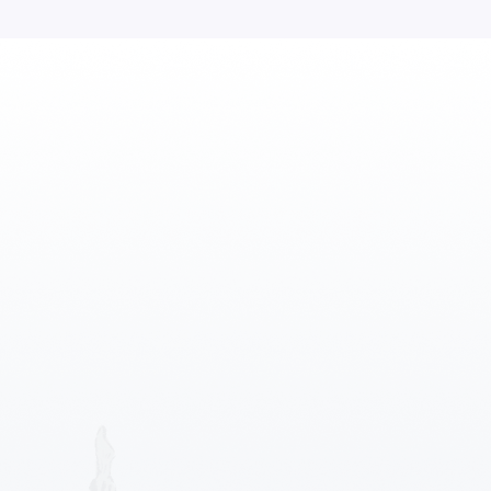
Profesional siap membantu anda.
LISTING DATA
Apartemen
Gudang
10 Properti
56 Properti
Kantor
Kontrakan