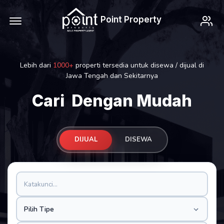
Offcanvas Menu Open
My
Point Property
Lebih dari
1000+
properti tersedia untuk disewa / dijual di
Jawa Tengah dan Sekitarnya
Cari
Dengan Mudah
DIJUAL
DISEWA