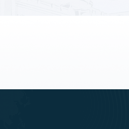
Tanah
Toko
956 Properti
86 Properti
Villa
4 Properti