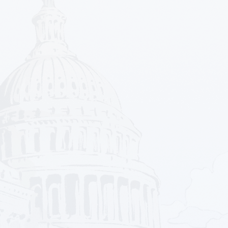
2 Properti
0 Properti
Kost
Pabrik
98 Properti
4 Properti
Ruang Komersial
Ruang Usaha
32 Properti
21 Properti
Ruko
Rumah
62 Properti
1912 Properti