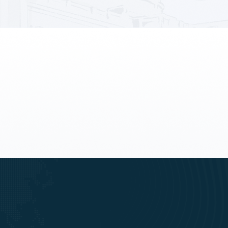
Tanah
Toko
956 Properti
86 Properti
Villa
4 Properti