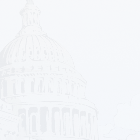
2 Properti
0 Properti
Kost
Pabrik
98 Properti
4 Properti
Ruang Komersial
Ruang Usaha
32 Properti
21 Properti
Ruko
Rumah
62 Properti
1912 Properti