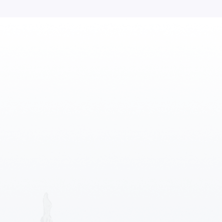
Profesional siap membantu anda.
LISTING DATA
Apartemen
Gudang
10 Properti
56 Properti
Kantor
Kontrakan