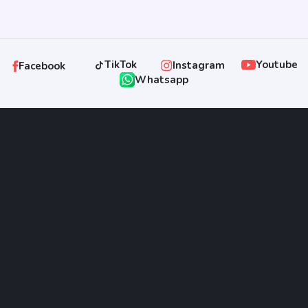
TikTok
Youtube
Instagram
Facebook
Whatsapp
pointpropertysolo@gmail.com
ATAU HUBUNGI CS
(0271) 734563