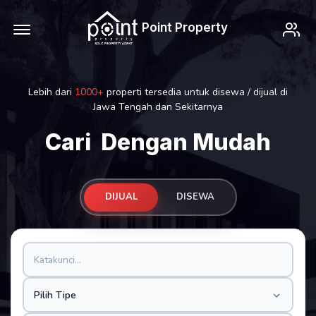
Offcanvas Menu Open
My
Point Property
Lebih dari
1000+
properti tersedia untuk disewa / dijual di
Jawa Tengah dan Sekitarnya
Cari
Dengan Mudah
DIJUAL
DISEWA